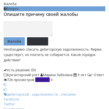
Жалоба
Вопрос
Опишите причину своей жалобы
Жалоба
Отмена
Необходимо списать дебиторскую задолженность. Фирма
существует, но платить не собирается. Каков порядок
действия?
есть решение
0
Бухгалтерский учет
Марина Забелина
9 лет
1 Ответ
726 просмотров
Новичок
0
дебиторской
,
задолженности
,
списание
Facebook
Twitter
Google плюс