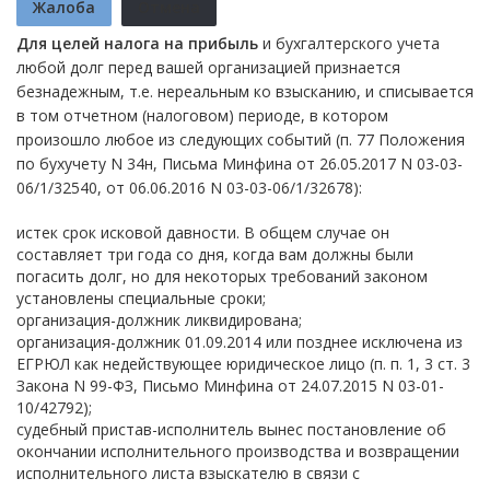
Жалоба
Отмена
Для целей налога на прибыль
и бухгалтерского учета
любой долг перед вашей организацией признается
безнадежным, т.е. нереальным ко взысканию, и списывается
в том отчетном (налоговом) периоде, в котором
произошло любое из следующих событий (п. 77 Положения
по бухучету N 34н, Письма Минфина от 26.05.2017 N 03-03-
06/1/32540, от 06.06.2016 N 03-03-06/1/32678):
истек срок исковой давности. В общем случае он
составляет три года со дня, когда вам должны были
погасить долг, но для некоторых требований законом
установлены специальные сроки;
организация-должник ликвидирована;
организация-должник 01.09.2014 или позднее исключена из
ЕГРЮЛ как недействующее юридическое лицо (п. п. 1, 3 ст. 3
Закона N 99-ФЗ, Письмо Минфина от 24.07.2015 N 03-01-
10/42792);
судебный пристав-исполнитель вынес постановление об
окончании исполнительного производства и возвращении
исполнительного листа взыскателю в связи с