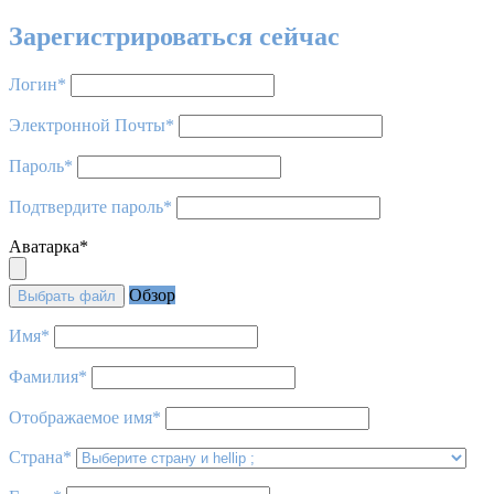
Зарегистрироваться сейчас
Логин
*
Электронной Почты
*
Пароль
*
Подтвердите пароль
*
Аватарка
*
Обзор
Выбрать файл
Имя
*
Фамилия
*
Отображаемое имя
*
Страна
*