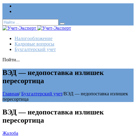
Логин
Позвонить нам (добавочный 185)
Налогообложение
Кадровые вопросы
Бухгалтерский учет
Пойти...
ВЭД — недопоставка излишек
пересортица
Главная
/
Бухгалтерский учет
/
ВЭД — недопоставка излишек
пересортица
ВЭД — недопоставка излишек
пересортица
Жалоба