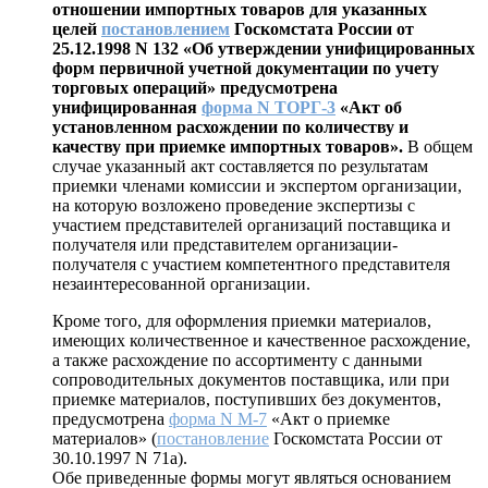
отношении импортных товаров для указанных
целей
постановлением
Госкомстата России от
25.12.1998 N 132 «Об утверждении унифицированных
форм первичной учетной документации по учету
торговых операций» предусмотрена
унифицированная
форма N ТОРГ-3
«Акт об
установленном расхождении по количеству и
качеству при приемке импортных товаров».
В общем
случае указанный акт составляется по результатам
приемки членами комиссии и экспертом организации,
на которую возложено проведение экспертизы с
участием представителей организаций поставщика и
получателя или представителем организации-
получателя с участием компетентного представителя
незаинтересованной организации.
Кроме того, для оформления приемки материалов,
имеющих количественное и качественное расхождение,
а также расхождение по ассортименту с данными
сопроводительных документов поставщика, или при
приемке материалов, поступивших без документов,
предусмотрена
форма N М-7
«Акт о приемке
материалов» (
постановление
Госкомстата России от
30.10.1997 N 71а).
Обе приведенные формы могут являться основанием