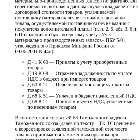
материально-производственных запасов по фактической
себестоимости, которая в данном случае складывается из
договорной стоимости товаров, уплачиваемой
поставщику (которая включает стоимость доставки
товара, осуществляемой поставщиком без взимания с
покупателя дополнительной платы) (п. п. 2, 5, абз. 3, 6 п.
6 Положения по бухгалтерскому учету «Учет
материально-производственных запасов» ПБУ 5/01,
утвержденного Приказом Минфина России от
09.06.2001 N 44н):
Д 41 К 60 — Приняты к учету приобретенные
товары
Д 19 К 68 — Отражена задолженность по уплате
НДС в бюджет при импорте товаров
Д 60 К 51 — Перечислена поставщику плата за
товары
Д 68 К 51 — Уплачен в бюджет начисленный НДС
Д 68 К 51 — Принят к вычету НДС, уплаченный
по ввезенным товарам
В соответствии со статьей 68 Таможенного кодекса
Таможенного союза (далее по тексту – ТК ТС) решение
о корректировке заявленной таможенной стоимости
товаров принимается таможенным органом при