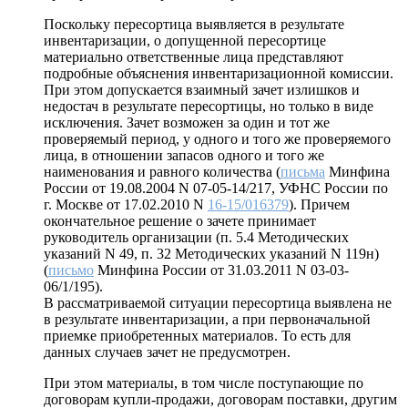
Поскольку пересортица выявляется в результате
инвентаризации, о допущенной пересортице
материально ответственные лица представляют
подробные объяснения инвентаризационной комиссии.
При этом допускается взаимный зачет излишков и
недостач в результате пересортицы, но только в виде
исключения. Зачет возможен за один и тот же
проверяемый период, у одного и того же проверяемого
лица, в отношении запасов одного и того же
наименования и равного количества (
письма
Минфина
России от 19.08.2004 N 07-05-14/217, УФНС России по
г. Москве от 17.02.2010 N
16-15/016379
). Причем
окончательное решение о зачете принимает
руководитель организации (п. 5.4 Методических
указаний N 49, п. 32 Методических указаний N 119н)
(
письмо
Минфина России от 31.03.2011 N 03-03-
06/1/195).
В рассматриваемой ситуации пересортица выявлена не
в результате инвентаризации, а при первоначальной
приемке приобретенных материалов. То есть для
данных случаев зачет не предусмотрен.
При этом материалы, в том числе поступающие по
договорам купли-продажи, договорам поставки, другим