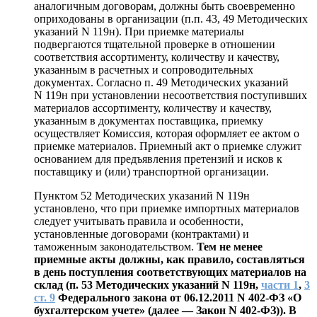
аналогичным договорам, должны быть своевременно
оприходованы в организации (п.п. 43, 49 Методических
указаний N 119н). При приемке материалы
подвергаются тщательной проверке в отношении
соответствия ассортименту, количеству и качеству,
указанным в расчетных и сопроводительных
документах. Согласно п. 49 Методических указаний
N 119н при установлении несоответствия поступивших
материалов ассортименту, количеству и качеству,
указанным в документах поставщика, приемку
осуществляет Комиссия, которая оформляет ее актом о
приемке материалов. Приемный акт о приемке служит
основанием для предъявления претензий и исков к
поставщику и (или) транспортной организации.
Пунктом 52 Методических указаний N 119н
установлено, что при приемке импортных материалов
следует учитывать правила и особенности,
установленные договорами (контрактами) и
таможенным законодательством.
Тем не менее
приемные акты должны, как правило, составляться
в день поступления соответствующих материалов на
склад (п. 53 Методических указаний N 119н,
части 1
,
3
ст. 9
Федерального закона от 06.12.2011 N 402-ФЗ «О
бухгалтерском учете» (далее — Закон N 402-ФЗ)). В