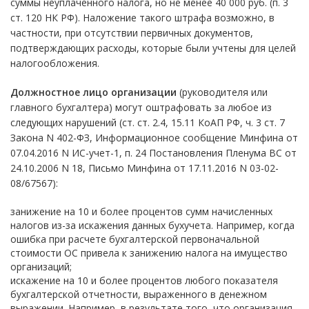
суммы неуплаченного налога, но не менее 40 000 руб. (п. 3
ст. 120 НК РФ). Наложение такого штрафа возможно, в
частности, при отсутствии первичных документов,
подтверждающих расходы, которые были учтены для целей
налогообложения.
Должностное лицо
организации
(руководителя или
главного бухгалтера) могут оштрафовать за любое из
следующих нарушений (ст. ст. 2.4, 15.11 КоАП РФ, ч. 3 ст. 7
Закона N 402-ФЗ, Информационное сообщение Минфина от
07.04.2016 N ИС-учет-1, п. 24 Постановления Пленума ВС от
24.10.2006 N 18, Письмо Минфина от 17.11.2016 N 03-02-
08/67567):
занижение на 10 и более процентов сумм начисленных
налогов из-за искажения данных бухучета. Например, когда
ошибка при расчете бухгалтерской первоначальной
стоимости ОС привела к занижению налога на имущество
организаций;
искажение на 10 и более процентов любого показателя
бухгалтерской отчетности, выраженного в денежном
выражении. Например, в результате того, что организация