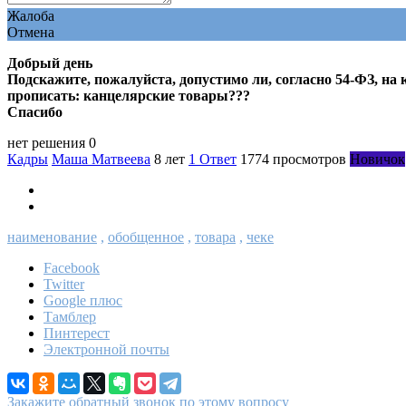
Жалоба
Отмена
Добрый день
Подскажите, пожалуйста, допустимо ли, согласно 54-ФЗ, на 
прописать: канцелярские товары???
Спасибо
нет решения
0
Кадры
Маша Матвеева
8 лет
1 Ответ
1774 просмотров
Новичок
наименование
,
обобщенное
,
товара
,
чеке
Facebook
Twitter
Google плюс
Тамблер
Пинтерест
Электронной почты
Закажите обратный звонок по этому вопросу