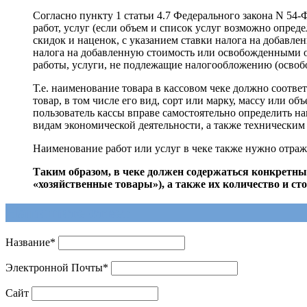
Согласно пункту 1 статьи 4.7 Федерального закона N 54-
работ, услуг (если объем и список услуг возможно опреде
скидок и наценок, с указанием ставки налога на добавл
налога на добавленную стоимость или освобожденными от
работы, услуги, не подлежащие налогообложению (освоб
Т.е. наименование товара в кассовом чеке должно соотв
товар, в том числе его вид, сорт или марку, массу или 
пользователь кассы вправе самостоятельно определить
видам экономической деятельности, а также технически
Наименование работ или услуг в чеке также нужно отраж
Таким образом, в чеке должен содержаться конкретны
«хозяйственные товары»), а также их количество и ст
Напишите ответ
Название
*
Электронной Почты
*
Сайт