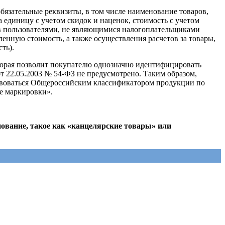
обязательные реквизиты, в том числе наименование товаров,
а единицу с учетом скидок и наценок, стоимость с учетом
тов пользователями, не являющимися налогоплательщиками
енную стоимость, а также осуществления расчетов за товары,
ть).
оторая позволит покупателю однозначно идентифицировать
от 22.05.2003 № 54-ФЗ не предусмотрено. Таким образом,
твоваться Общероссийским классификатором продукции по
е маркировки».
ование, такое как «канцелярские товары» или