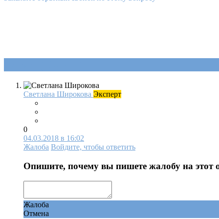
Ответ (
Один
)
Светлана Широкова
Эксперт
0
04.03.2018 в 16:02
Жалоба
Войдите, чтобы ответить
Опишите, почему вы пишете жалобу на этот 
Жалоба
Отмена