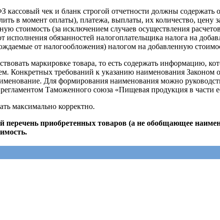
ФЗ кассовый чек и бланк строгой отчетности должны содержать 
лить в момент оплаты), платежа, выплаты, их количество, цену з
енную стоимость (за исключением случаев осуществления расче
 исполнения обязанностей налогоплательщика налога на добавл
ождаемые от налогообложения) налогом на добавленную стоимос
етствовать маркировке товара, то есть содержать информацию, к
объем. Конкретных требований к указанию наименования Законом 
 наименование. Для формирования наименования можно руководс
м регламентом Таможенного союза «Пищевая продукция в части е
ать максимально корректно.
й перечень приобретенных товаров (а не обобщающее наимен
оимость.