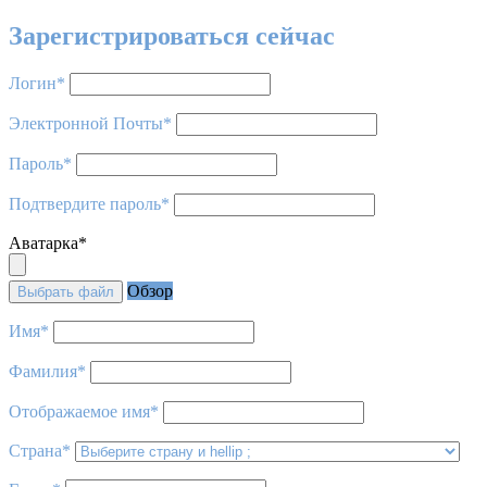
Зарегистрироваться сейчас
Логин
*
Электронной Почты
*
Пароль
*
Подтвердите пароль
*
Аватарка
*
Обзор
Выбрать файл
Имя
*
Фамилия
*
Отображаемое имя
*
Страна
*