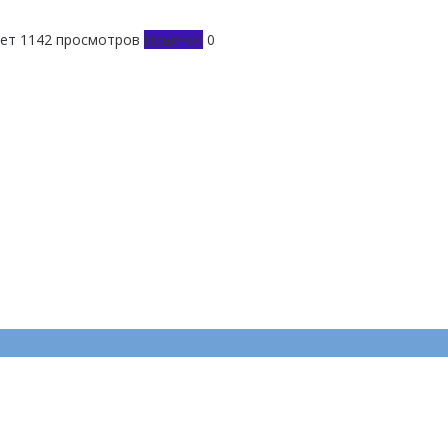
вет
1142 просмотров
Новичок
0