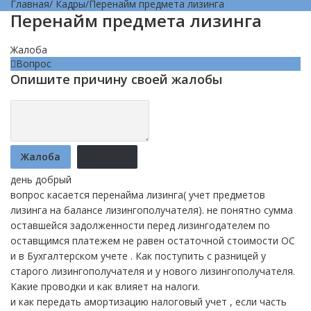
Главная
/
Кадры
/
Перенайм предмета лизинга
Перенайм предмета лизинга
Жалоба
Вопрос
Опишите причину своей жалобы
Жалоба
Отмена
день добрый
вопрос касается перенайма лизинга( учет предметов
лизинга на балансе лизингополучателя). не понятно сумма
оставшейся задолженности перед лизингодателем по
оставщимся платежем не равен остаточной стоимости ОС
и в Бухгалтерском учете . Как поступить с разницей у
старого лизингополучателя и у нового лизингополучателя.
Какие проводки и как влияет на налоги.
и как передать амортизацию налоговый учет , если часть