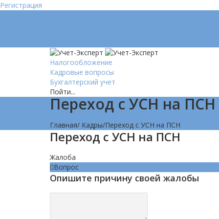
Регистрация
Логин
Позвонить нам (добавочный 185)
Налогообложение
Кадровые вопросы
Бухгалтерский учет
Пойти...
Переход с УСН на ПСН
Главная
/
Кадры
/
Переход с УСН на ПСН
Переход с УСН на ПСН
Жалоба
Вопрос
Опишите причину своей жалобы