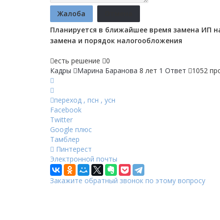
Жалоба
Отмена
Планируется в ближайшее время замена ИП на
замена и порядок налогообложения
есть решение
0
Кадры
Марина Баранова
8 лет
1 Ответ
1052 пр
переход
,
псн
,
усн
Facebook
Twitter
Google плюс
Тамблер
Пинтерест
Электронной почты
Закажите обратный звонок по этому вопросу