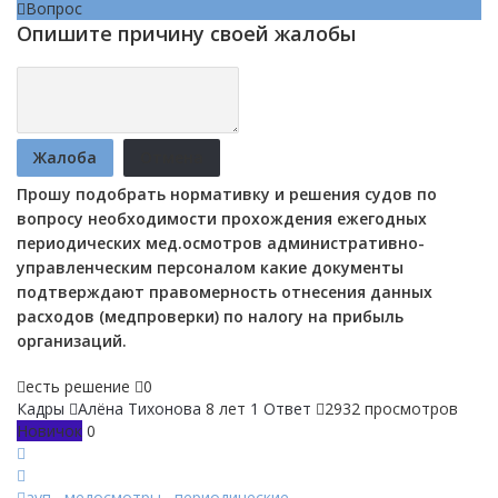
Вопрос
Опишите причину своей жалобы
Жалоба
Отмена
Прошу подобрать нормативку и решения судов по
вопросу необходимости прохождения ежегодных
периодических мед.осмотров административно-
управленческим персоналом какие документы
подтверждают правомерность отнесения данных
расходов (медпроверки) по налогу на прибыль
организаций.
есть решение
0
Кадры
Алёна Тихонова
8 лет
1 Ответ
2932 просмотров
Новичок
0
ауп
,
медосмотры
,
периодические