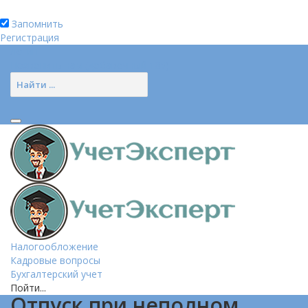
Запомнить
Регистрация
Логин
Позвонить нам (добавочный 185)
Налогообложение
Кадровые вопросы
Бухгалтерский учет
Пойти...
Отпуск при неполном