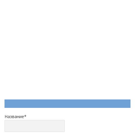
Напишите ответ
Название
*