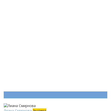
Ответ (
Один
)
Лиана Смирнова
Эксперт