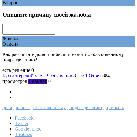
Вопрос
Опишите причину своей жалобы
Жалоба
Отмена
Как рассчитать долю прибыли и налог по обособленному
подразделению?
есть решение
0
Бухгалтерский учет
Вася Иванов
8 лет
1 Ответ
884
просмотров
Новичок
0
доля
,
налога
,
обособленному
,
подразделению
,
прибыль
Facebook
Twitter
Google плюс
Тамблер