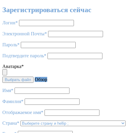
Зарегистрироваться сейчас
Логин
*
Электронной Почты
*
Пароль
*
Подтвердите пароль
*
Аватарка
*
Обзор
Выбрать файл
Имя
*
Фамилия
*
Отображаемое имя
*
Страна
*