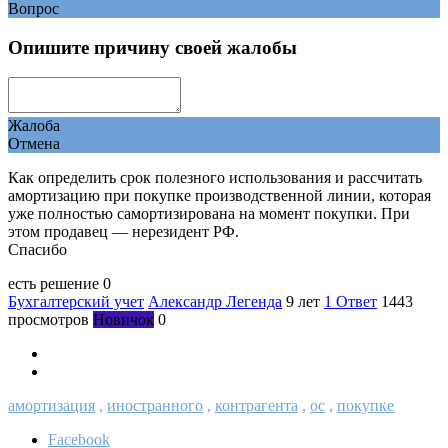
Вопрос
Опишите причину своей жалобы
Жалоба
Отмена
Как определить срок полезного использования и рассчитать
амортизацию при покупке производственной линии, которая
уже полностью самортизирована на момент покупки. При
этом продавец — нерезидент РФ.
Спасибо
есть решение
0
Бухгалтерский учет
Александр Легенда
9 лет
1 Ответ
1443
просмотров
Новичок
0
амортизация
,
иностранного
,
контрагента
,
ос
,
покупке
Facebook