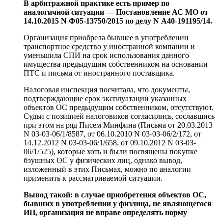
В арбитражной практике есть пример по
аналогичной ситуации —
Постановление
АС МО от
14.10.2015 N Ф05-13750/2015 по делу N А40-191195/14.
Организация приобрела бывшее в употреблении
транспортное средство у иностранной компании и
уменьшила СПИ на срок использования данного
имущества предыдущим собственником на основании
ПТС и письма от иностранного поставщика.
Налоговая инспекция посчитала, что документы,
подтверждающие срок эксплуатации указанных
объектов ОС предыдущим собственником, отсутствуют.
Судьи с позицией налоговиков согласились, сославшись
при этом на ряд Писем Минфина (Письма от 20.03.2013
N 03-03-06/1/8587, от 06.10.2010 N 03-03-06/2/172, от
14.12.2012 N 03-03-06/1/658, от 09.10.2012 N 03-03-
06/1/525), которые хоть и были посвящены покупке
бэушных ОС у физических лиц, однако вывод,
изложенный в этих Письмах, можно по аналогии
применить к рассматриваемой ситуации.
Вывод такой: в случае приобретения объектов ОС,
бывших в употреблении у физлица, не являющегося
ИП, организация не вправе определять норму