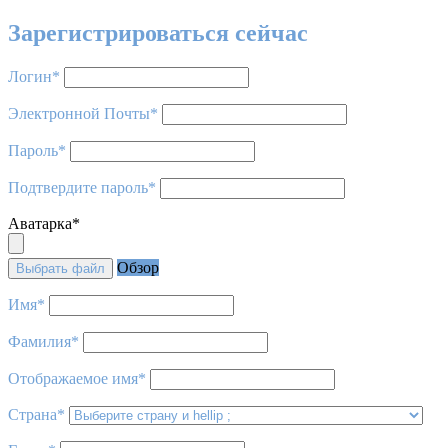
Зарегистрироваться сейчас
Логин
*
Электронной Почты
*
Пароль
*
Подтвердите пароль
*
Аватарка
*
Обзор
Выбрать файл
Имя
*
Фамилия
*
Отображаемое имя
*
Страна
*