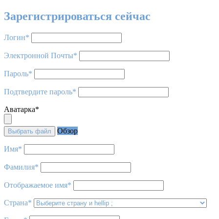
Зарегистрироваться сейчас
Логин
*
Электронной Почты
*
Пароль
*
Подтвердите пароль
*
Аватарка
*
Обзор
Выбрать файл
Имя
*
Фамилия
*
Отображаемое имя
*
Страна
*