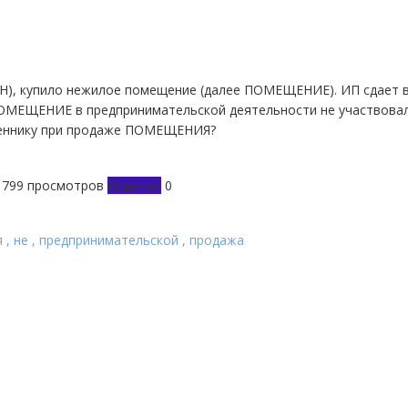
УСН), купило нежилое помещение (далее ПОМЕЩЕНИЕ). ИП сдает 
ОМЕЩЕНИЕ в предпринимательской деятельности не участвовал
твеннику при продаже ПОМЕЩЕНИЯ?
1799 просмотров
Новичок
0
я
,
не
,
предпринимательской
,
продажа