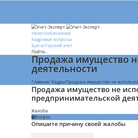
Логин
Позвонить нам (добавочный 185)
Налогообложение
Кадровые вопросы
Бухгалтерский учет
Пойти...
Продажа имущество н
деятельности
Главная
/
Кадры
/
Продажа имущество не использо
Продажа имущество не исп
предпринимательской дея
Жалоба
Вопрос
Опишите причину своей жалобы