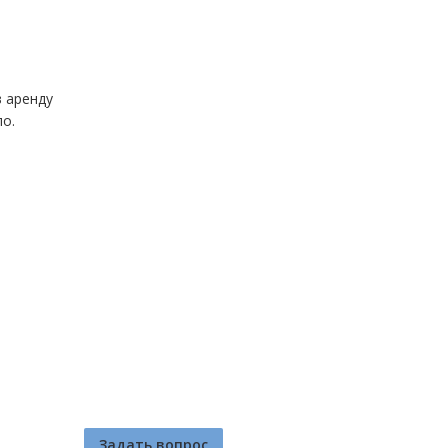
в аренду
о.
Задать вопрос