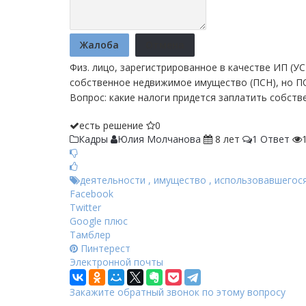
Жалоба
Отмена
Физ. лицо, зарегистрированное в качестве ИП (
собственное недвижимое имущество (ПСН), но П
Вопрос: какие налоги придется заплатить собс
есть решение
0
Кадры
Юлия Молчанова
8 лет
1 Ответ
деятельности
,
имущество
,
использовавшегос
Facebook
Twitter
Google плюс
Тамблер
Пинтерест
Электронной почты
Закажите обратный звонок по этому вопросу