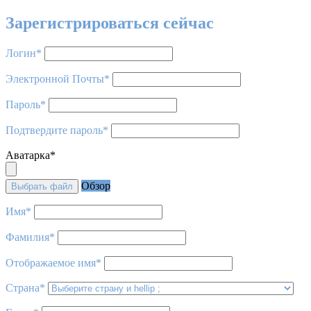
Зарегистрироваться сейчас
Логин
*
Электронной Почты
*
Пароль
*
Подтвердите пароль
*
Аватарка
*
Обзор
Выбрать файл
Имя
*
Фамилия
*
Отображаемое имя
*
Страна
*