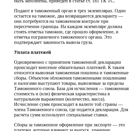
быть заполнены, приведен в статье ст. 181 ТК ТС.
Подают в таможенный орган в трех экземплярах. Один
остается на таможне, два возвращаются декларанту —
они потребуются на таможенном контроле при
пересечении границы. На каждом экземпляре должна
стоять отметка таможни, где прошло оформление, и
отметка пограничного таможенного органа. Это
подтверждает законность вывоза груза.
Уплата платежей
Одновременно с принятием таможенной декларации
происходит внесение обязательных платежей. К таким
относится вывозная таможенная пошлина и таможенные
сборы. Объектом обложения таможенными пошлинами
и налогами выступают товары, вывозимые за пределы
Таможенного союза. База для исчисления — таможенная
стоимость и (или) физическая характеристика в
натуральном выражении (количество, масса).
Исчисление сумм происходит в валюте той страны —
члена Таможенного союза, где подается декларация. Для
расчета сумм используют специальные ставки.
Сборы за таможенное оформление при экспорте — это
платежи, которые взимают за выпуск, хранение,