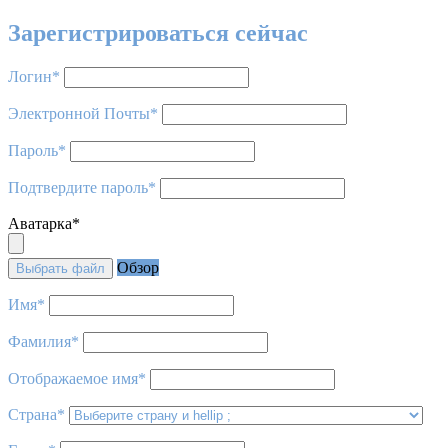
Зарегистрироваться сейчас
Логин
*
Электронной Почты
*
Пароль
*
Подтвердите пароль
*
Аватарка
*
Обзор
Выбрать файл
Имя
*
Фамилия
*
Отображаемое имя
*
Страна
*