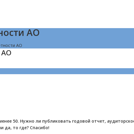
ности АО
етности АО
 АО
менее 50. Нужно ли публиковать годовой отчет, аудиторско
 да, то где? Спасибо!