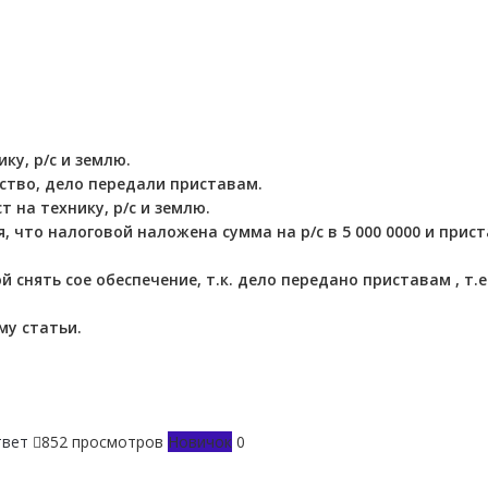
ку, р/с и землю.
ство, дело передали приставам.
 на технику, р/с и землю.
, что налоговой наложена сумма на р/с в 5 000 0000 и прис
 снять сое обеспечение, т.к. дело передано приставам , т.е
му статьи.
твет
852 просмотров
Новичок
0