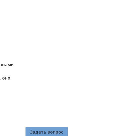
тавами
. оно
Задать вопрос