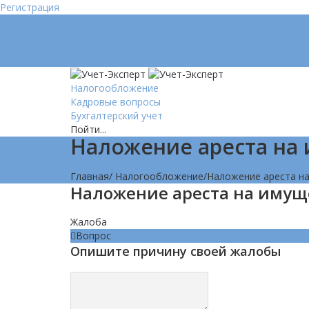
Регистрация
Логин
Позвонить нам (добавочный 185)
Налогообложение
Кадровые вопросы
Бухгалтерский учет
Пойти...
Наложение ареста на
Главная
/
Налогообложение
/
Наложение ареста н
Наложение ареста на имущ
Жалоба
Вопрос
Опишите причину своей жалобы