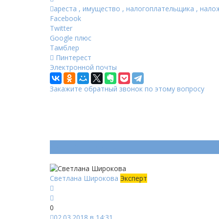
ареста
,
имущество
,
налогоплательщика
,
нало
Facebook
Twitter
Google плюс
Тамблер
Пинтерест
Электронной почты
Закажите обратный звонок по этому вопросу
Ответ (
Один
)
Светлана Широкова
Эксперт
0
02.03.2018 в 14:31