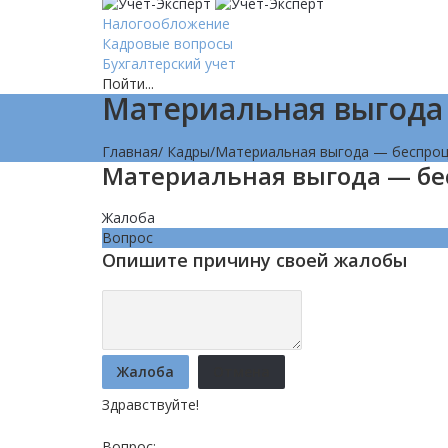
Налогообложение
Кадровые вопросы
Бухгалтерский учет
Пойти...
Материальная выгода
Главная
/
Кадры
/
Материальная выгода — беспроц
Материальная выгода — б
Жалоба
Вопрос
Опишите причину своей жалобы
Жалоба
Отмена
Здравствуйте!
Вопрос: