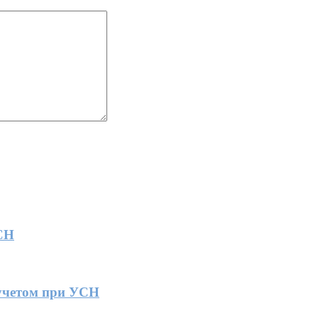
СН
учетом при УСН