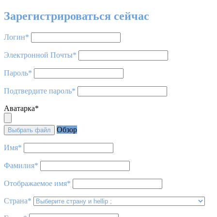
Зарегистрироваться сейчас
Логин
*
Электронной Почты
*
Пароль
*
Подтвердите пароль
*
Аватарка
*
Обзор
Выбрать файл
Имя
*
Фамилия
*
Отображаемое имя
*
Страна
*