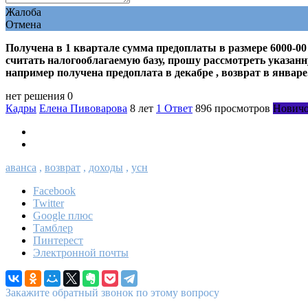
Жалоба
Отмена
Получена в 1 квартале сумма предоплаты в размере 6000-00
считать налогооблагаемую базу, прошу рассмотреть указанн
например получена предоплата в декабре , возврат в январе
нет решения
0
Кадры
Елена Пивоварова
8 лет
1 Ответ
896 просмотров
Нович
аванса
,
возврат
,
доходы
,
усн
Facebook
Twitter
Google плюс
Тамблер
Пинтерест
Электронной почты
Закажите обратный звонок по этому вопросу