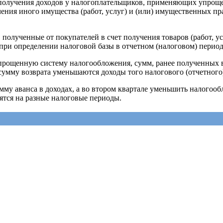
ой получения доходов у налогоплательщиков, применяющих упрощ
учения иного имущества (работ, услуг) и (или) имущественных п
 полученные от покупателей в счет получения товаров (работ, 
и определении налоговой базы в отчетном (налоговом) период
рощенную систему налогообложения, сумм, ранее полученных в
 сумму возврата уменьшаются доходы того налогового (отчетного)
мму аванса в доходах, а во втором квартале уменьшить налогоо
дятся на разные налоговые периоды.