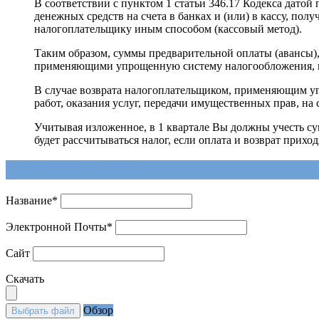
В соответствии с пунктом 1 статьи 346.17 Кодекса дат
денежных средств на счета в банках и (или) в кассу, пол
налогоплательщику иным способом (кассовый метод).
Таким образом, суммы предварительной оплаты (авансы),
применяющими упрощенную систему налогообложения, пр
В случае возврата налогоплательщиком, применяющим уп
работ, оказания услуг, передачи имущественных прав, на
Учитывая изложенное, в 1 квартале Вы должны учесть су
будет рассчитываться налог, если оплата и возврат прихо
Напишите ответ
Название
*
Электронной Почты
*
Сайт
Скачать
Обзор
Выбрать файл