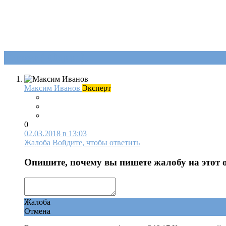
Ответ (
Один
)
Максим Иванов
Эксперт
0
02.03.2018 в 13:03
Жалоба
Войдите, чтобы ответить
Опишите, почему вы пишете жалобу на этот 
Жалоба
Отмена