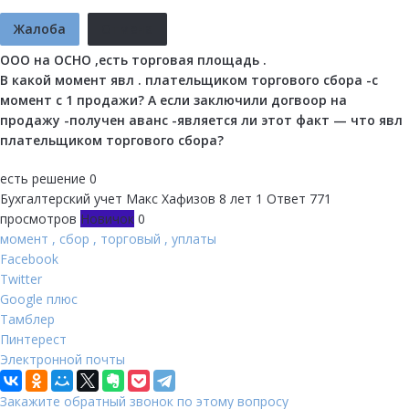
Жалоба
Отмена
ООО на ОСНО ,есть торговая площадь .
В какой момент явл . плательщиком торгового сбора -с
момент с 1 продажи? А если заключили догвоор на
продажу -получен аванс -является ли этот факт — что явл
плательщиком торгового сбора?
есть решение
0
Бухгалтерский учет
Макс Хафизов
8 лет
1 Ответ
771
просмотров
Новичок
0
момент
,
сбор
,
торговый
,
уплаты
Facebook
Twitter
Google плюс
Тамблер
Пинтерест
Электронной почты
Закажите обратный звонок по этому вопросу