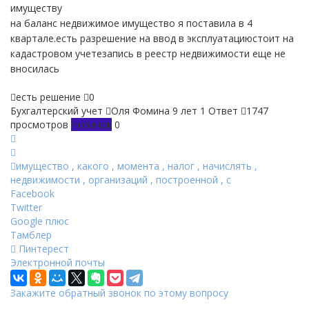
имуществу
на баланс недвижимое имущество я поставила в 4
квартале.есть разрешение на ввод в эксплуатациюстоит на
кадастровом учетезапись в реестр недвижимости еще не
вносилась
есть решение
0
Бухгалтерский учет
Оля Фомина
9 лет
1 Ответ
1747
просмотров
Новичок
0
имущество
,
какого
,
момента
,
налог
,
начислять
,
недвижимости
,
организаций
,
построенной
,
с
Facebook
Twitter
Google плюс
Тамблер
Пинтерест
Электронной почты
Закажите обратный звонок по этому вопросу