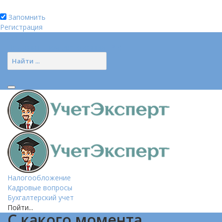
Запомнить
Регистрация
Логин
Позвонить нам (добавочный 185)
Налогообложение
Кадровые вопросы
Бухгалтерский учет
Пойти...
С какого момента