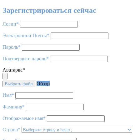
Зарегистрироваться сейчас
Логин
*
Электронной Почты
*
Пароль
*
Подтвердите пароль
*
Аватарка
*
Обзор
Выбрать файл
Имя
*
Фамилия
*
Отображаемое имя
*
Страна
*