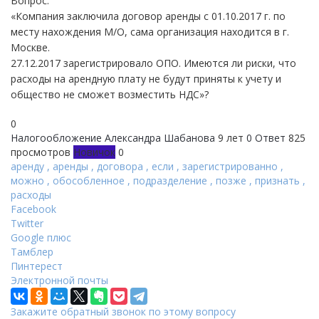
Вопрос:
«Компания заключила договор аренды с 01.10.2017 г. по
месту нахождения М/О, сама организация находится в г.
Москве.
27.12.2017 зарегистрировало ОПО. Имеются ли риски, что
расходы на арендную плату не будут приняты к учету и
общество не сможет возместить НДС»?
0
Налогообложение
Александра Шабанова
9 лет
0 Ответ
825
просмотров
Новичок
0
аренду
,
аренды
,
договора
,
если
,
зарегистрированно
,
можно
,
обособленное
,
подразделение
,
позже
,
признать
,
расходы
Facebook
Twitter
Google плюс
Тамблер
Пинтерест
Электронной почты
Закажите обратный звонок по этому вопросу