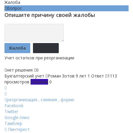
Жалоба
Вопрос
Опишите причину своей жалобы
Жалоба
Отмена
Учет остатков при реорганизации
нет решения
0
Бухгалтерский учет
Роман Зотов
9 лет
1 Ответ
1113
просмотров
Новичок
0
реорганизация
,
слияния
,
форме
Facebook
Twitter
Google плюс
Тамблер
Пинтерест