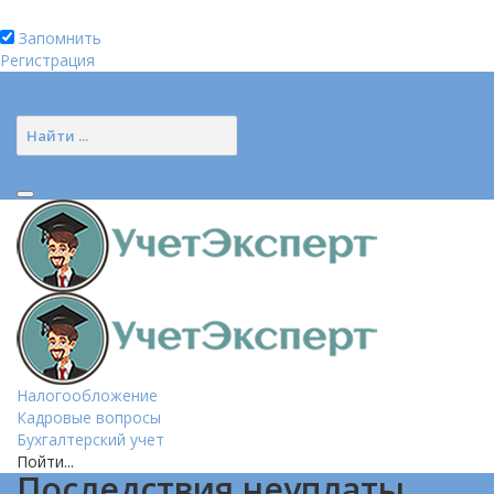
Запомнить
Регистрация
Логин
Позвонить нам (добавочный 185)
Налогообложение
Кадровые вопросы
Бухгалтерский учет
Пойти...
Последствия неуплаты