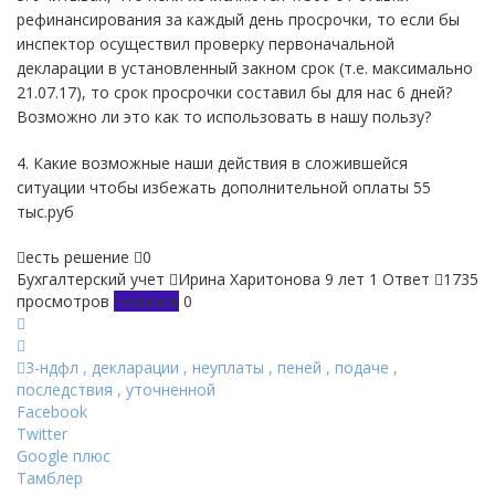
рефинансирования за каждый день просрочки, то если бы
инспектор осуществил проверку первоначальной
декларации в установленный закном срок (т.е. максимально
21.07.17), то срок просрочки составил бы для нас 6 дней?
Возможно ли это как то использовать в нашу пользу?
4. Какие возможные наши действия в сложившейся
ситуации чтобы избежать дополнительной оплаты 55
тыс.руб
есть решение
0
Бухгалтерский учет
Ирина Харитонова
9 лет
1 Ответ
1735
просмотров
Новичок
0
3-ндфл
,
декларации
,
неуплаты
,
пеней
,
подаче
,
последствия
,
уточненной
Facebook
Twitter
Google плюс
Тамблер