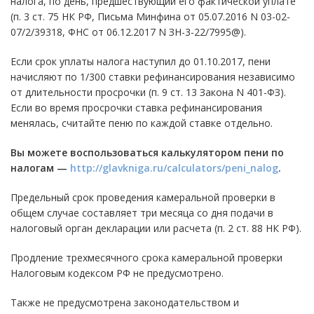
налога, по день, предшествующий его фактической уплате
(п. 3 ст. 75 НК РФ, Письма Минфина от 05.07.2016 N 03-02-
07/2/39318, ФНС от 06.12.2017 N ЗН-3-22/7995@).
Если срок уплаты налога наступил до 01.10.2017, пени
начисляют по 1/300 ставки рефинансирования независимо
от длительности просрочки (п. 9 ст. 13 Закона N 401-ФЗ).
Если во время просрочки ставка рефинансирования
менялась, считайте пеню по каждой ставке отдельно.
Вы можете воспользоваться калькулятором пени по
налогам —
http://glavkniga.ru/calculators/peni_nalog
.
Предельный срок проведения камеральной проверки в
общем случае составляет три месяца со дня подачи в
налоговый орган декларации или расчета (п. 2 ст. 88 НК РФ).
Продление трехмесячного срока камеральной проверки
Налоговым кодексом РФ не предусмотрено.
Также не предусмотрена законодательством и